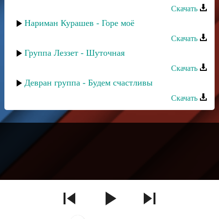
Скачать
Нариман Курашев - Горе моё
Скачать
Группа Леззет - Шуточная
Скачать
Девран группа - Будем счастливы
Скачать