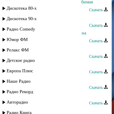
Назир Джамалудинов - Отчего, любимая
Дискотека 80-х
Скачать
Влад Разинский - Любимая моя
Дискотека 90-х
Скачать
Радио Comedy
Влад Разинский - Любимая женщина
Юмор ФМ
Скачать
Асадула Бахтанов - Любимая
Релакс ФМ
Скачать
Детское радио
Archi-M - Для тебя, моя любимая
Европа Плюс
Скачать
Амир Джумакаев - Любимая
Наше Радио
Скачать
Радио Рекорд
Эльдар Далгатов - Любимая
Авторадио
Скачать
Загир Магомедов - Любимая
Радио Книга