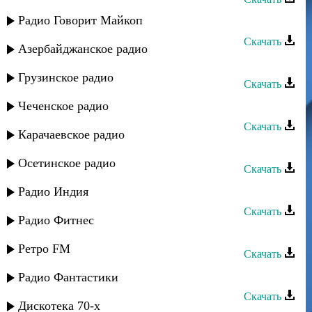
Артур Зайдиев - Наденька
Радио Говорит Майкоп
Скачать
Азербайджанское радио
Абдула Мирзакеримов - Любимая
Грузинское радио
Скачать
Загир Магомедов - Моя любимая
Чеченское радио
Скачать
Карачаевское радио
Шамсудин Капланов - Любимая
Осетинское радио
Скачать
Руслан Аджиев - Любимая
Радио Индия
Скачать
Радио Фитнес
Багавудин Ибрагимов - Любимая
Ретро FM
Скачать
Карим Кадинаев - Где ты любимая
Радио Фантастики
Скачать
Дискотека 70-х