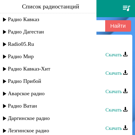
Список радиостанций
артур текеев - любимая
Радио Кавказ
Радио Дагестан
Radio05.Ru
Артур Текеев - Каблучки
Скачать
Радио Мир
Артур Текеев - Струны души
Радио Кавказ-Хит
Скачать
Радио Прибой
Артур Текеев - Королева масок
Скачать
Аварское радио
Мирес группа - Любимая
Радио Ватан
Скачать
Даргинское радио
Закир Салаватов - Любимая
Скачать
Лезгинское радио