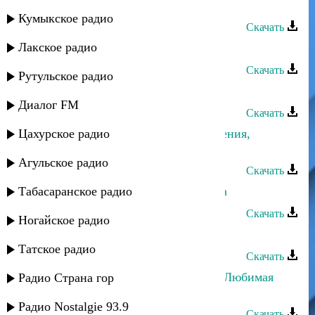
Насир Бахмудов - Любимая
Кумыкское радио
Скачать
Лакское радио
Адилхан Баматказиев - Любимая
Скачать
Рутульское радио
Шамиль Нурмагомедов - Любимая
Диалог FM
Скачать
Цахурское радио
Ахмед Шахназаров - С днем рождения,
любимая
Агульское радио
Скачать
Табасаранское радио
Алим Магомедов - Любимая Саида
Скачать
Ногайское радио
Мухтар Хордаев - Любимая моя
Татское радио
Скачать
Магомедрасул Курбанмагомедов - Любимая
Радио Страна гор
(инструментал)
Радио Nostalgie 93.9
Скачать