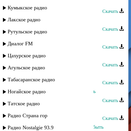
Арслан Шахмарданов - Другу
Кумыкское радио
Скачать
Лакское радио
Арслан Шахмарданов - Гурия
Скачать
Рутульское радио
Арслан Межиев - Ярылды
Диалог FM
Скачать
Цахурское радио
Арслан Арсланов - Не мучай
Скачать
Агульское радио
Марьям Казиева - Иншалла
Табасаранское радио
Скачать
Абдула Мирзакеримов - Иншаллагь
Ногайское радио
Скачать
Татское радио
Арслан Буруев - Цветок любви
Радио Страна гор
Скачать
Арслан Темирбулатов - Не могу забыть
Радио Nostalgie 93.9