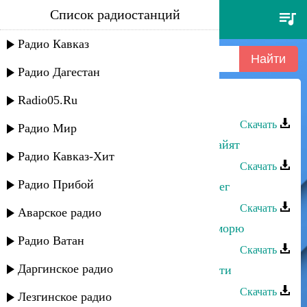
Список радиостанций
арслан шахмарданов -
иншалла
Радио Кавказ
Радио Дагестан
Radio05.Ru
Арслан Шахмарданов - Иншалла
Скачать
Радио Мир
Арслан Шахмарданов - Лакку билайят
Радио Кавказ-Хит
Скачать
Радио Прибой
Арслан Шахмарданов - Первый снег
Скачать
Аварское радио
Арслан Шахмарданов - В гости к морю
Радио Ватан
Скачать
Даргинское радио
Арслан Шахмарданов - Хочешь уйти
Скачать
Лезгинское радио