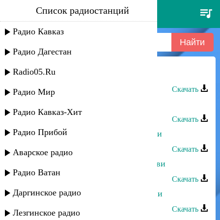
Список радиостанций
арслан буруев - цветок любви
Радио Кавказ
Радио Дагестан
Radio05.Ru
Арслан Буруев - Цветок любви
Скачать
Радио Мир
Лаура Алиева - Цветок любви
Радио Кавказ-Хит
Скачать
Радио Прибой
Загидат Муслимова - Цветок любви
Скачать
Аварское радио
Марина Мустафаева - Цветок любви
Радио Ватан
Скачать
Даргинское радио
Рустам Ахмедханов - Цветок любви
Скачать
Лезгинское радио