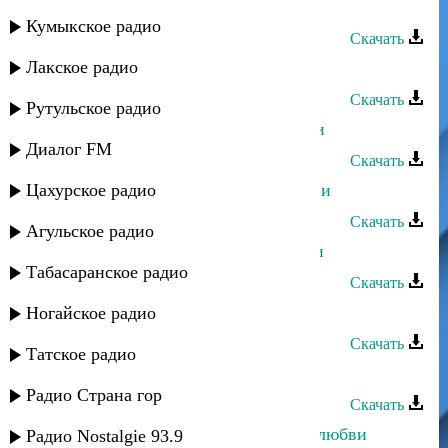
Марианна - Цветок любви
Кумыкское радио
Скачать
Лакское радио
Асадула Бахтанов - Цветок любви
Скачать
Рутульское радио
Индира Максудова - Цветок любви
Диалог FM
Скачать
Цахурское радио
Рустам Ахмедханов - Цветок любви
Скачать
Агульское радио
Нариман Курашев - Бальзам любви
Табасаранское радио
Скачать
Магомед Османов - Океан любви
Ногайское радио
Скачать
Татское радио
Саид Шабанов - Высота любви
Радио Страна гор
Скачать
Тамерлан Хункенханов - История любви
Радио Nostalgie 93.9