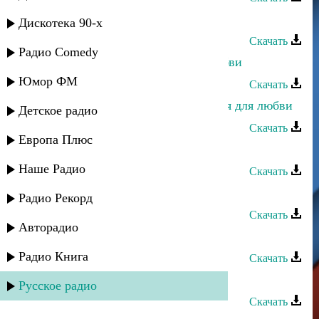
Асадула Бахтанов - Крик любви
Дискотека 90-х
Скачать
Радио Comedy
Ульзана Максудова - Причина любви
Юмор ФМ
Скачать
Хизри Хирамагомедов - Рожденная для любви
Детское радио
Скачать
Европа Плюс
Нурулла Раджабов - Огонь любви
Наше Радио
Скачать
Магомед Цахилаев - Цветок
Радио Рекорд
Скачать
Авторадио
Марат Джакавов - Горечь любви
Радио Книга
Скачать
Зайнаб Махаева - Дороги любви
Русское радио
Скачать