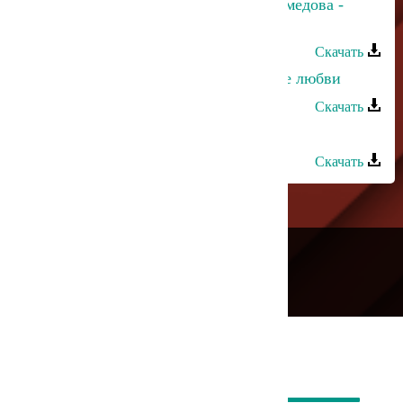
Зарема Магомедова и Макка Магомедова -
Айсберг любви
Скачать
Джамал Джамалов - Воспоминание любви
Скачать
Арслан Арсланов - Не мучай
Скачать
---
Русское радио