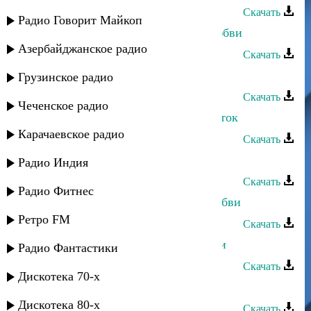
Скачать
Радио Говорит Майкоп
Дагмара Ибрагимова - 100 слов любви
Азербайджанское радио
Скачать
Гасан Макашарипов - Мой цветок
Грузинское радио
Скачать
Чеченское радио
Муминат Валиева - Красивый цветок
Карачаевское радио
Скачать
Рустам Ахмедханов - Раны любви
Радио Индия
Скачать
Радио Фитнес
Ильяс Абдурахманов - Чувства любви
Ретро FM
Скачать
Хава Газахова - Нет сильнее любви
Радио Фантастики
Скачать
Дискотека 70-х
Арслан Межиев - Ярылды
Дискотека 80-х
Скачать