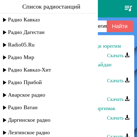
Список радиостанций
арсланбек султанбеков -
авирийди юрегим
Радио Кавказ
Радио Дагестан
Radio05.Ru
Арсланбек Султанбеков - Авирийди юрегим
Скачать
Радио Мир
Арсланбек Султанбеков - Тулпар кайдан
Радио Кавказ-Хит
табарсин
Скачать
Радио Прибой
Арсланбек Султанбеков - Домбира
Аварское радио
Скачать
Радио Ватан
Арсланбек Султанбеков - Аримас аргимак
Скачать
Даргинское радио
Арсланбек Султанбеков - Анамай
Лезгинское радио
Скачать