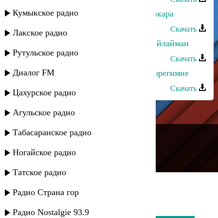
Кумыкское радио
Арсланбек Султанбеков - Акшалувкара
Скачать
Лакское радио
Амир Мухтаров - Юрегимнен мен йлайман
Рутульское радио
Скачать
Диалог FM
Адиль Уцумуев - Сен бир барсан юрегимне
Скачать
Цахурское радио
Агульское радио
---
Табасаранское радио
Русское радио
Ногайское радио
Татское радио
Радио Страна гор
Радио Nostalgie 93.9