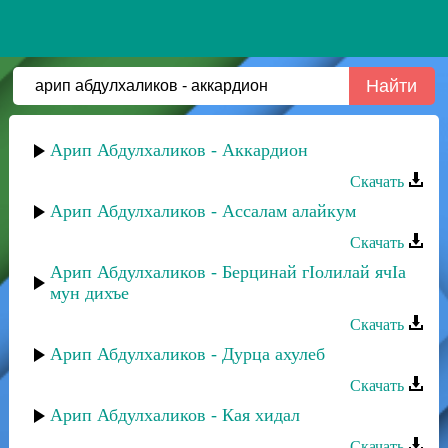
Арип Абдулхаликов - Аккардион
Скачать
Арип Абдулхаликов - Ассалам алайкум
Скачать
Арип Абдулхаликов - Берцинай гIолилай ячIа
мун дихъе
Скачать
Арип Абдулхаликов - Дурца ахулеб
Скачать
Арип Абдулхаликов - Кая хидал
Скачать