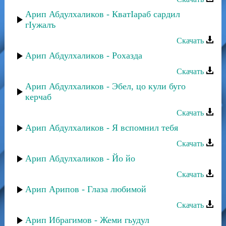
Арип Абдулхаликов - КватIараб сардил
гIужалъ
Скачать
Арип Абдулхаликов - Рохазда
Скачать
Арип Абдулхаликов - Эбел, цо кули буго
керчаб
Скачать
Арип Абдулхаликов - Я вспомнил тебя
Скачать
Арип Абдулхаликов - Йо йо
Скачать
Арип Арипов - Глаза любимой
Скачать
Арип Ибрагимов - Жеми гьудул