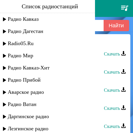
Список радиостанций
аран группа - гуьзель
Радио Кавказ
Радио Дагестан
Radio05.Ru
Аран группа - Гуьзель
Скачать
Радио Мир
Аран группа - Чар кхена
Радио Кавказ-Хит
Скачать
Радио Прибой
Аран группа - Чубарук
Скачать
Аварское радио
Аран группа - Къуншидин руш
Радио Ватан
Скачать
Даргинское радио
Аран группа - Къизилгуьл
Скачать
Лезгинское радио