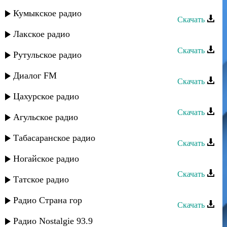
Аран группа - Чар кхена
Кумыкское радио
Скачать
Лакское радио
Аран группа - ­Лезгистан
Скачать
Рутульское радио
Аран группа - Эхь лагьана ша
Диалог FM
Скачать
Цахурское радио
Аран группа - Гюлли
Скачать
Агульское радио
Аран группа - Лезгистан
Табасаранское радио
Скачать
Аран группа - Лейли халум
Ногайское радио
Скачать
Татское радио
Аран группа - Лиана
Радио Страна гор
Скачать
Аран группа - Беневша цуьк
Радио Nostalgie 93.9