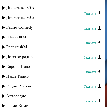
Дустар группа - Зи Гуьзель - 2
Дискотека 80-х
Скачать
Дискотека 90-х
Аран группа - Аман аман
Радио Comedy
Скачать
Сувар группа - КIанда лугьуз
Юмор ФМ
Скачать
Релакс ФМ
Нур группа - Лезгистан
Детское радио
Скачать
Сувар группа - Лезгинская
Европа Плюс
Скачать
Наше Радио
Тайфун группа - Зимний вечер
Радио Рекорд
Скачать
Нур группа - Зайнаб
Авторадио
Скачать
Радио Книга