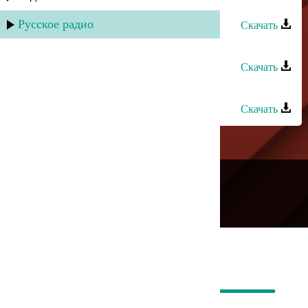
Гапцах группа - Гада чан
Русское радио
Скачать
Группа «Домбай» - Моя Теберда
Скачать
Сувар группа - Кьакьан дагълар
Скачать
---
Русское радио