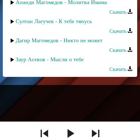
Апанди Магомедов - Молитва Имама
Скачать
Султан Лагучев - К тебе тянусь
Скачать
Дагир Магомедов - Никто не может
Скачать
Заур Асевов - Мысли о тебе
Скачать