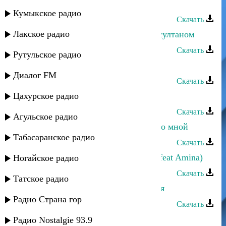
Анзор Нагоев - Губгъуэ маракlуэ
Кумыкское радио
Скачать
Лакское радио
Шамиль Кашешов - Если б я был султаном
Скачать
Рутульское радио
Амирина - Если судьба
Диалог FM
Скачать
Цахурское радио
ЭGO - Ты с другим
Скачать
Агульское радио
Рустам Ахмедханов - Если ты не со мной
Табасаранское радио
Скачать
Falshivie MC - Если нету любовь (feat Amina)
Ногайское радио
Скачать
Татское радио
Джамиля Гамзатова - Если нет тебя
Радио Страна гор
Скачать
Кристина - Если ты придешь
Радио Nostalgie 93.9