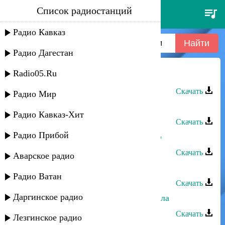
Список радиостанций
анзор хусинов - даже если ты с
другим
Радио Кавказ
Радио Дагестан
Radio05.Ru
Анзор Хусинов - Балдею
Скачать
Радио Мир
Анзор Хусинов - Горянка
Радио Кавказ-Хит
Скачать
Радио Прибой
Анзор Хусинов - Гъурыгъуапщкlуэ
Скачать
Аварское радио
Марианна - Если есть, что сказать
Радио Ватан
Скачать
Даргинское радио
Шамиль Кашешов - Ах, если б знала
Скачать
Лезгинское радио