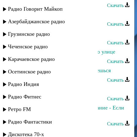
Скачать
Радио Говорит Майкоп
Кристина - Если ты придешь
Азербайджанское радио
Скачать
Кристина - Если ты придешь
Грузинское радио
Скачать
Чеченское радио
Сулик Садыков - Если ты идешь по улице
Карачаевское радио
Скачать
Лариса Гаджиева - Если ты улыбнешься
Осетинское радио
Скачать
Радио Индия
Иза Ахмедханова - Если бы
Радио Фитнес
Скачать
Мурад Абдуллаев и Прямое попадание - Если
Ретро FM
ты
Радио Фантастики
Скачать
Прямое попадание - Если ты
Дискотека 70-х