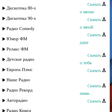
Скачать
Дискотека 80-х
Рустам Ахмедханов - Если ты не со мною
Дискотека 90-х
Скачать
Рустам Ахмедханов - Если ты не со мной
Радио Comedy
Скачать
Юмор ФМ
Марина Мустафаева - Если мое сердце
захочет
Релакс ФМ
Скачать
Детское радио
Малик Магомедов - Если б не было тебя
Европа Плюс
Скачать
Адиль Уцумуев - Если нет тебя
Наше Радио
Скачать
Радио Рекорд
Тимур Темиров - Если б тебя, любимая..
Авторадио
Скачать
Насрудин Алиев - Если ты рядом
Радио Книга