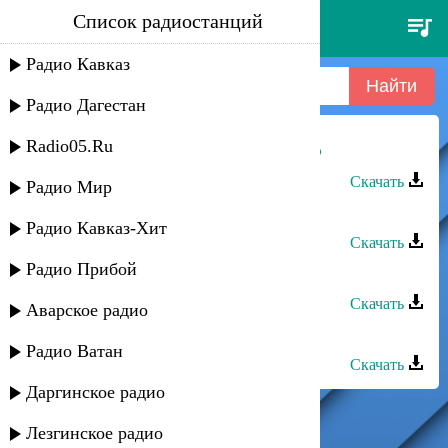
Список радиостанций
анзор хусинов -
гъурыгъуапщкiуэ
Радио Кавказ
Радио Дагестан
Radio05.Ru
Анзор Хусинов - Гъурыгъуапщкlуэ
Скачать
Радио Мир
Анзор Хусинов - Горянка
Радио Кавказ-Хит
Скачать
Радио Прибой
Анзор Хусинов - Балдею
Скачать
Аварское радио
Анзор Нагоев - Губгъуэ маракlуэ
Радио Ватан
Скачать
Даргинское радио
Лезгинское радио