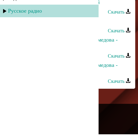
Тавус Магомедова - Единственный
Русское радио
Скачать
Тавус Магомедова - Виновата ли я
Скачать
Зарема Магомедова и Макка Магомедова -
Айсберг любви
Скачать
Зарема Магомедова и Макка Магомедова -
Расставание
Скачать
---
Русское радио