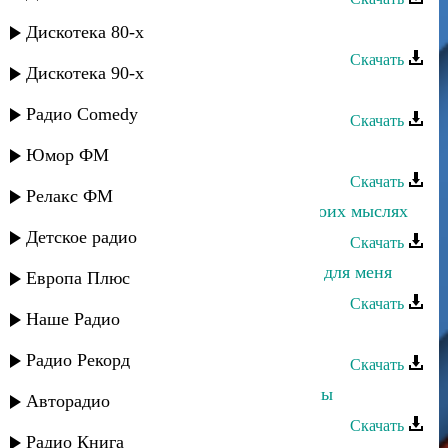
Тавус Магомедова - О любви
Дискотека 80-х
Скачать
Дискотека 90-х
Гульмира Магомедова - Урки
Радио Comedy
Скачать
Айшат Магомедова - Прости меня
Юмор ФМ
Скачать
Релакс ФМ
Айшат Магомедова - Ты всегда вмоих мыслях
Детское радио
Скачать
Айшат Магомедова - Ты создан не для меня
Европа Плюс
Скачать
Наше Радио
Патимат Магомедова - Верю
Радио Рекорд
Скачать
Тавус Магомедова - Мы неразлучны
Авторадио
Скачать
Радио Книга