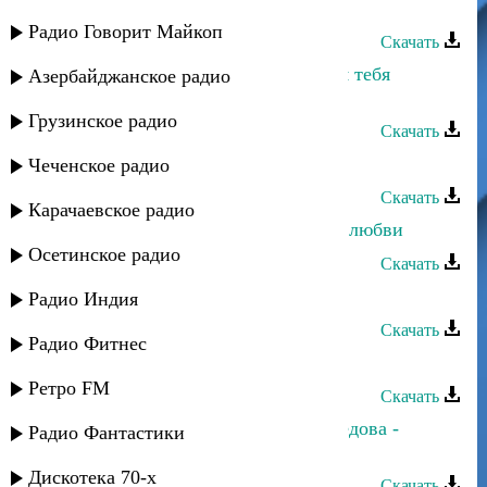
Мисрина Магомедова - Подожди
Радио Говорит Майкоп
Скачать
Мисрина Магомедова - Смогу ли я тебя
Азербайджанское радио
забыть
Грузинское радио
Скачать
Мисрина Магомедова - Судьба
Чеченское радио
Скачать
Карачаевское радио
Мисрина Магомедова - Лекарство любви
Осетинское радио
Скачать
Амина - Может быть во сне
Радио Индия
Скачать
Радио Фитнес
Гульмира Магомедова - Акуша
Ретро FM
Скачать
Пазилат Омарова и Гидаят Магомедова -
Радио Фантастики
Акушинка-2011
Дискотека 70-х
Скачать