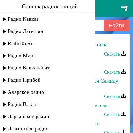
Список радиостанций
амина магомедова - улетай
Радио Кавказ
Радио Дагестан
Radio05.Ru
Амина Магомедова,Салима - Улыбнись
Скачать
Радио Мир
Рукият Магомедова - Долгая ночь
Радио Кавказ-Хит
Скачать
Радио Прибой
Эльмира Магомедова - Посвящается Сажиду
Сажидову
Аварское радио
Скачать
Радио Ватан
Патимат Магомедова - Забытые чувтсва
Скачать
Даргинское радио
Шагалай Магомедова - Одиночество
Лезгинское радио
Скачать