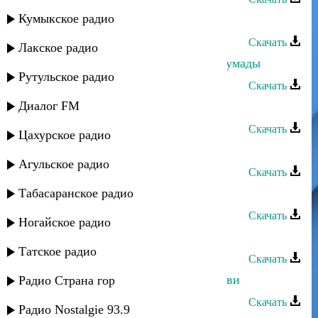
Кумыкское радио
Рукият Магомедова - Дорогой
Скачать
Лакское радио
Эльмира Магомедова - Гордость Цумады
Рутульское радио
Скачать
Диалог FM
Гуля Магомедова - Шуточная
Скачать
Цахурское радио
Шагалай Магомедова - Лакская
Агульское радио
Скачать
Табасаранское радио
Залина Магомедова - Никак
Скачать
Ногайское радио
ЭGO - Улетай
Татское радио
Скачать
Мисрина Магомедова - Огонь любви
Радио Страна гор
Скачать
Радио Nostalgie 93.9