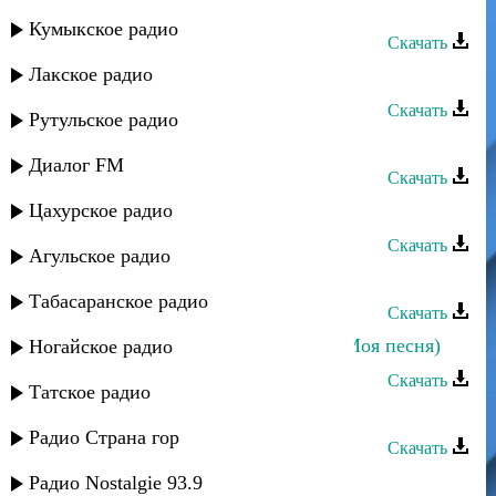
Зайнаб Махаева - Любовь души
Кумыкское радио
Скачать
Лакское радио
Зайнаб Махаева - Вернись
Скачать
Рутульское радио
Зайнаб Махаева - Поднимусь
Диалог FM
Скачать
Цахурское радио
Зайнаб Махаева - Пою для тебя
Скачать
Агульское радио
Аминат Алиева - Цветы
Табасаранское радио
Скачать
Зайнаб Махаева - Чала риштуда (Моя песня)
Ногайское радио
Скачать
Татское радио
Зайнаб Махаева - Голос любви
Радио Страна гор
Скачать
Зайнаб Махаева - Мечта
Радио Nostalgie 93.9