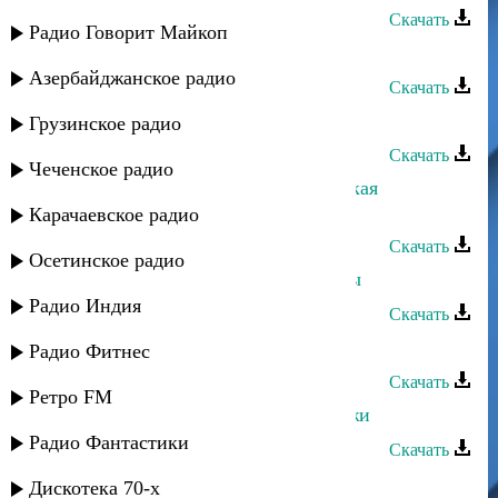
Скачать
Радио Говорит Майкоп
Зайнаб Махаева - Надежда
Азербайджанское радио
Скачать
Тимур Темиров - Розы
Грузинское радио
Скачать
Чеченское радио
Аминат Алиева - Агъулар (Агульская
народная)
Карачаевское радио
Скачать
Осетинское радио
Ислам Итляшев - Она любила розы
Радио Индия
Скачать
Зайнаб Махаева - Дир хирияй
Радио Фитнес
Скачать
Ретро FM
Зайнаб Махаева - Скажи мне, скажи
Радио Фантастики
Скачать
Ибрагим Тагиров - Розы
Дискотека 70-х