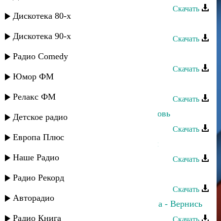
Скачать
Дискотека 80-х
Зайнаб Махаева - Моя звезда
Дискотека 90-х
Скачать
Зайнаб Махаева - Тебе любимый
Радио Comedy
Скачать
Юмор ФМ
Зайнаб Махаева - Не мучай меня
Релакс ФМ
Скачать
Зайнаб Махаева - Непокорная любовь
Детское радио
Скачать
Европа Плюс
Зайнаб Махаева - Мечта женщины
Наше Радио
Скачать
Зайнаб Махаева - Будь счастлива
Радио Рекорд
Скачать
Авторадио
Зайнаб Махаева и Лариса Гаджиева - Вернись
Радио Книга
Скачать