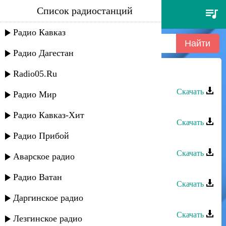
Список радиостанций
аминат махаева - розы
Радио Кавказ
Радио Дагестан
Radio05.Ru
Аминат Махаева - Розы
Скачать
Радио Мир
Аминат Махаева - Народная
Радио Кавказ-Хит
Скачать
Радио Прибой
Зайнаб Махаева - О тебе я думаю
Скачать
Аварское радио
Аминат Алиева - Солдат
Радио Ватан
Скачать
Даргинское радио
Ибрагим Тагиров - Розы
Скачать
Лезгинское радио