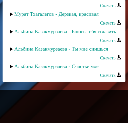
Скачать
Мурат Тхагалегов - Дерзкая, красивая
Скачать
Альбина Казакмурзаева - Боюсь тебя сглазить
Скачать
Альбина Казакмурзаева - Ты мне снишься
Скачать
Альбина Казакмурзаева - Счастье мое
Скачать