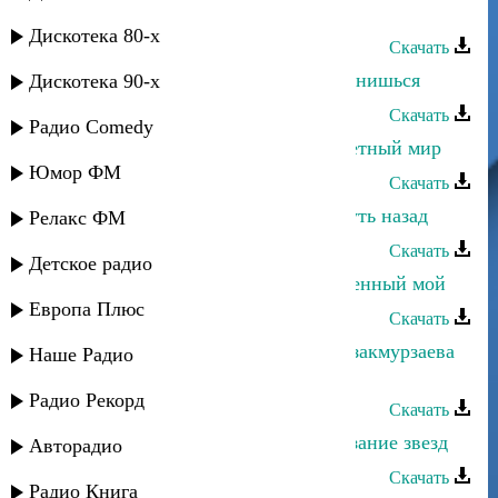
ослепляет
Дискотека 80-х
Скачать
Альбина Казакмурзаева - Ты мне снишься
Дискотека 90-х
Скачать
Радио Comedy
Альбина Казакмурзаева - Разноцветный мир
Юмор ФМ
Скачать
Альбина Казакмурзаева - Не вернуть назад
Релакс ФМ
Скачать
Детское радио
Альбина Казакмурзаева - Единственный мой
Европа Плюс
Скачать
Рустам Ахмедханов и Альбина Казакмурзаева
Наше Радио
- Народные частушки
Радио Рекорд
Скачать
Альбина Казакмурзаева - Предсказание звезд
Авторадио
Скачать
Радио Книга