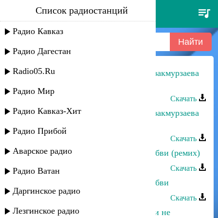
Список радиостанций
альбина казакмурзаева - глаза
любви
Радио Кавказ
Радио Дагестан
Radio05.Ru
Рустам Ахмедханов и Альбина Казакмурзаева
- Глаза любви
Радио Мир
Скачать
Радио Кавказ-Хит
Рустам Ахмедханов и Альбина Казакмурзаева
- Глаза любви
Радио Прибой
Скачать
Аварское радио
Альбина Казакмурзаева - Глаза любви (ремиx)
Скачать
Радио Ватан
Альбина Казакмурзаева - Глаза любви
Даргинское радио
Скачать
Лезгинское радио
Альбина Казакмурзаева - От любви не