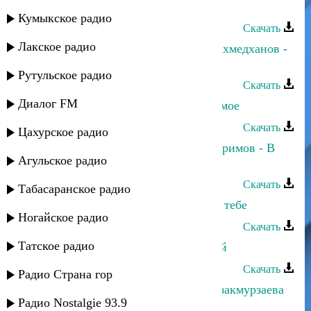
умирают
Кумыкское радио
Скачать
Лакское радио
Альбина Салимгереева и Рустам Ахмедханов -
Глаза любви
Рутульское радио
Скачать
Диалог FM
Альбина Казакмурзаева - Счастье мое
Скачать
Цахурское радио
Альбина Салимгереева и Ринат Каримов - В
Агульское радио
плену любви
Скачать
Табасаранское радио
Альбина Казакмурзаева - Думаю о тебе
Ногайское радио
Скачать
Татское радио
Альбина Казакмурзаева - Мой край
Скачать
Радио Страна гор
Рустам Ахмедханов и Альбина Казакмурзаева
Радио Nostalgie 93.9
- Мой сон