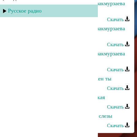
Рустам Ахмедханов и Альбина Казакмурзаева
- Салам моему народу
Русское радио
Скачать
Рустам Ахмедханов и Альбина Казакмурзаева
- Взгляни на меня
Скачать
Рустам Ахмедханов и Альбина Казакмурзаева
- Звездный путь
Скачать
Альбина Казакмурзаева - Мне нужен ты
Скачать
Альбина Казакмурзаева - Французкая
Скачать
Альбина Казакмурзаева - Осенние слезы
Скачать