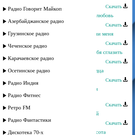
Скачать
Радио Говорит Майкоп
Альбина Казакмурзаева - Пришла любовь
Азербайджанское радио
Скачать
Грузинское радио
Альбина Казакмурзаева - Не обмани меня
Скачать
Чеченское радио
Альбина Казакмурзаева - Боюсь тебя сглазить
Карачаевское радио
Скачать
Осетинское радио
Альбина Казакмурзаева - Боль сердца
Скачать
Радио Индия
Гаджилав Гаджилаев - Глаза любви
Радио Фитнес
(Гидатлинский каIнцIур)
Скачать
Ретро FM
Альбина Казакмурзаева - Ай ле лей
Радио Фантастики
Скачать
Альбина Казакмурзаева - Твоя красота
Дискотека 70-х