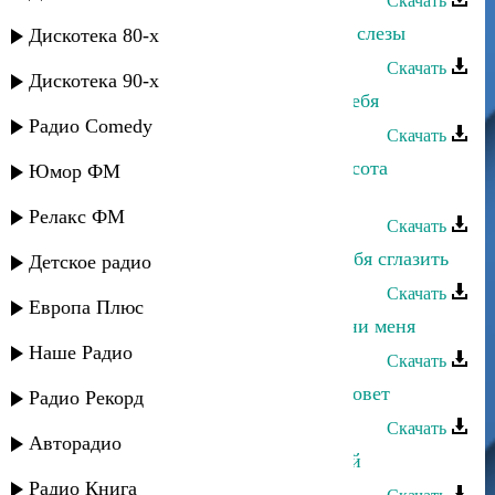
Скачать
Альбина Казакмурзаева - Осенние слезы
Дискотека 80-х
Скачать
Дискотека 90-х
Альбина Казакмурзаева - Прошу тебя
Радио Comedy
Скачать
Альбина Казакмурзаева - Твоя красота
Юмор ФМ
ослепляет
Релакс ФМ
Скачать
Альбина Казакмурзаева - Боюсь тебя сглазить
Детское радио
Скачать
Европа Плюс
Альбина Казакмурзаева - Не обмани меня
Наше Радио
Скачать
Альбина Казакмурзаева - Сердце зовет
Радио Рекорд
Скачать
Авторадио
Альбина Казакмурзаева - Мой край
Радио Книга