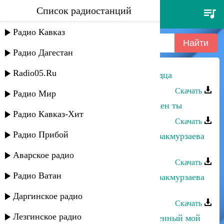
Список радиостанций
альбина казакмурзаева - боль
сердца
Радио Кавказ
Радио Дагестан
Radio05.Ru
Альбина Казакмурзаева - Боль сердца
Скачать
Радио Мир
Альбина Казакмурзаева - Мне нужен ты
Радио Кавказ-Хит
Скачать
Радио Прибой
Рустам Ахмедханов и Альбина Казакмурзаева
- Почему опять люблю
Аварское радио
Скачать
Радио Ватан
Рустам Ахмедханов и Альбина Казакмурзаева
- Глаза любви
Даргинское радио
Скачать
Лезгинское радио
Альбина Казакмурзаева - Единственный мой