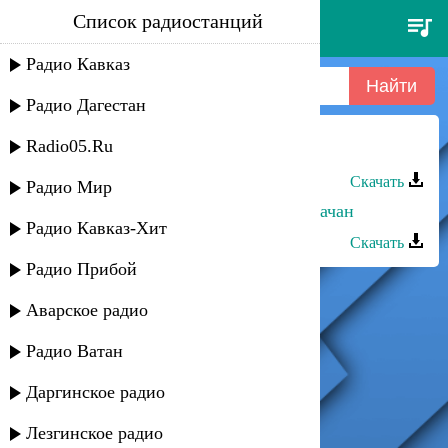
Список радиостанций
алпият шапиева - шишимай
Радио Кавказ
Радио Дагестан
Radio05.Ru
Алпият Шапиева - Шишимай
Скачать
Радио Мир
Алпият Шапиева - Азир зимла варачан
Радио Кавказ-Хит
Скачать
Радио Прибой
Аварское радио
Радио Ватан
Даргинское радио
Лезгинское радио