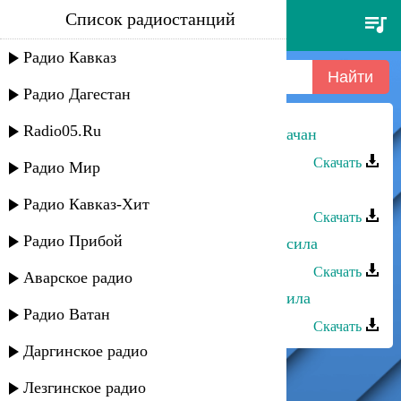
Список радиостанций
алпият шапиева - азир зимла
варачан
Радио Кавказ
Радио Дагестан
Radio05.Ru
Алпият Шапиева - Азир зимла варачан
Скачать
Радио Мир
Алпият Шапиева - Шишимай
Радио Кавказ-Хит
Скачать
Радио Прибой
Шамиль Мусаев - Азир дарган рурсила
Скачать
Аварское радио
Шамиль Масиев - Азир дарган русила
Радио Ватан
Скачать
Даргинское радио
Лезгинское радио