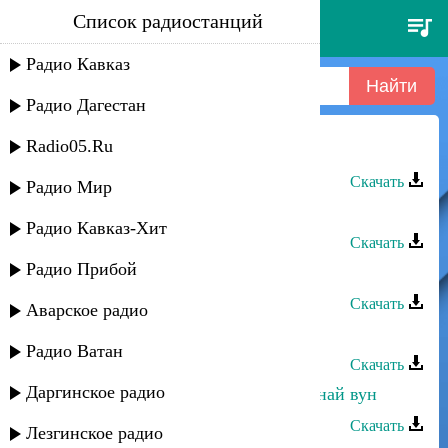
Список радиостанций
алия - йифен ахвар
Радио Кавказ
Радио Дагестан
Radio05.Ru
Алия - Йифен ахвар
Скачать
Радио Мир
Къайи Булах - Ахварагь акуна
Радио Кавказ-Хит
Скачать
Радио Прибой
Хпедж - Ахвара яр акуна
Скачать
Аварское радио
Алия - Край родной
Радио Ватан
Скачать
Даргинское радио
Тарлан Мамедов - Заз ахварай акунай вун
Скачать
Лезгинское радио