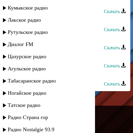
Алия - Моя ласточка
Кумыкское радио
Скачать
Лакское радио
Камила Мамедова - Ахвар
Скачать
Рутульское радио
Алия - Кианивал
Диалог FM
Скачать
Цахурское радио
Алия - Береги мою любовь
Скачать
Агульское радио
Алия - Моя ласточка
Табасаранское радио
Скачать
Ногайское радио
Татское радио
---
Радио Страна гор
Русское радио
Радио Nostalgie 93.9