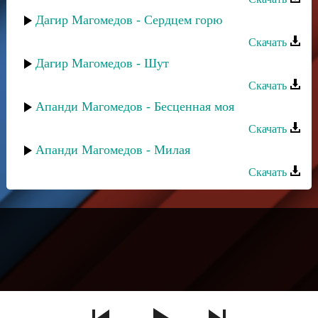
Дагир Магомедов - Сердцем горю
Скачать
Дагир Магомедов - Шут
Скачать
Апанди Магомедов - Бесценная моя
Скачать
Апанди Магомедов - Милая
Скачать