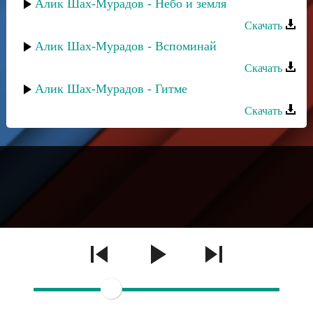
Алик Шах-Мурадов - Небо и земля
Скачать
Алик Шах-Мурадов - Вспоминай
Скачать
Алик Шах-Мурадов - Гитме
Скачать