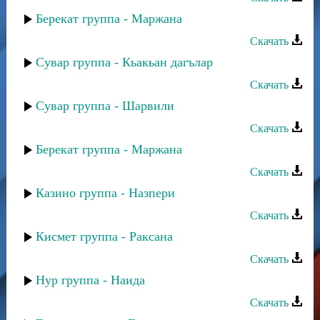
Берекат группа - Маржана
Скачать
Сувар группа - Кьакьан дагълар
Скачать
Сувар группа - Шарвили
Скачать
Берекат группа - Маржана
Скачать
Казино группа - Назпери
Скачать
Кисмет группа - Раксана
Скачать
Нур группа - Наида
Скачать