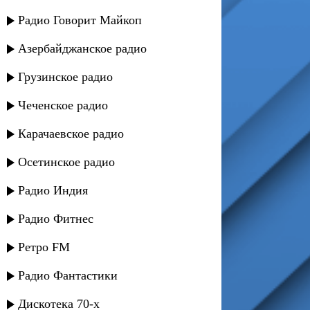
Радио Говорит Майкоп
Азербайджанское радио
Грузинское радио
Чеченское радио
Карачаевское радио
Осетинское радио
Радио Индия
Радио Фитнес
Ретро FM
Радио Фантастики
Дискотека 70-х