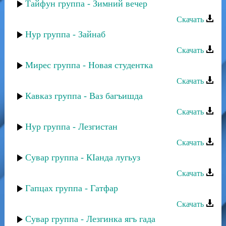
Тайфун группа - Зимний вечер
Скачать
Нур группа - Зайнаб
Скачать
Мирес группа - Новая студентка
Скачать
Кавказ группа - Ваз багъишда
Скачать
Нур группа - Лезгистан
Скачать
Сувар группа - КIанда лугьуз
Скачать
Гапцах группа - Гатфар
Скачать
Сувар группа - Лезгинка ягъ гада