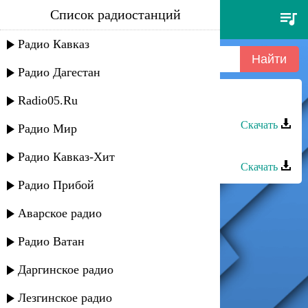
Список радиостанций
алибий романов - тойда таныс
Радио Кавказ
Радио Дагестан
Radio05.Ru
Алибий Романов - Тойда таныс
Скачать
Радио Мир
Алибий Романов - Язлык
Радио Кавказ-Хит
Скачать
Радио Прибой
Аварское радио
Радио Ватан
Даргинское радио
Лезгинское радио