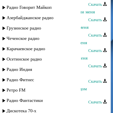
Скачать
Радио Говорит Майкоп
Альбина Казакмурзаева - Не обмани меня
Азербайджанское радио
Скачать
Гульжанат Исаева - Не смотри на меня
Грузинское радио
Скачать
Чеченское радио
Мадина Абдулбакова - Не мучай меня
Карачаевское радио
Скачать
Асадула Бахтанов - Посмотри на меня
Осетинское радио
Скачать
Радио Индия
Умалав Кебедов - Ты для меня
Радио Фитнес
Скачать
Ринат Каримов - Каким меня ты ядом
Ретро FM
наполнила
Радио Фантастики
Скачать
Издаг - Услышь меня
Дискотека 70-х