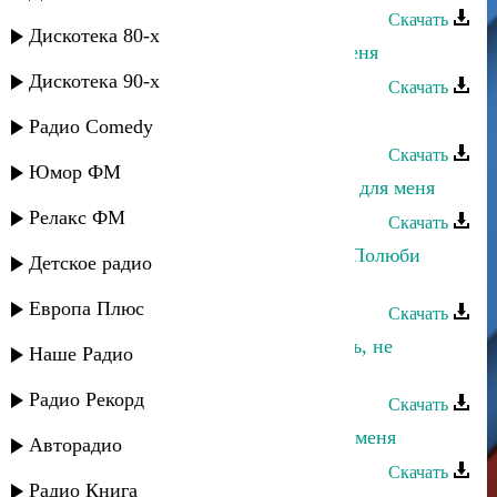
Скачать
Дискотека 80-х
Dj Nariman - Майя - Не забывай меня
Дискотека 90-х
Скачать
Айшат Магомедова - Прости меня
Радио Comedy
Скачать
Юмор ФМ
Айшат Магомедова - Ты создан не для меня
Релакс ФМ
Скачать
Марианна и Апанди Магомедов - Полюби
Детское радио
меня
Европа Плюс
Скачать
Заур Темиров - Ты меня не любишь, не
Наше Радио
жалеешь
Радио Рекорд
Скачать
Хадижат Джамалудинова - Забери меня
Авторадио
Скачать
Радио Книга