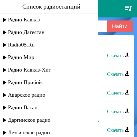
Список радиостанций
акиф муртазалиев - люби меня
Радио Кавказ
Радио Дагестан
Radio05.Ru
Акиф Муртазалиев - Люби меня
Скачать
Радио Мир
Салихат Омарова - Люби меня
Радио Кавказ-Хит
Скачать
Радио Прибой
ЭGO - Люби меня
Скачать
Аварское радио
Марина Мустафаева - Люби меня
Радио Ватан
Скачать
Даргинское радио
Акиф Муртазалиев - Друг без друга
Скачать
Лезгинское радио