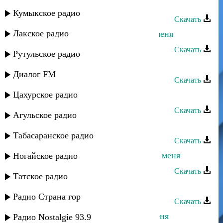
Оксана Джелиева - Люби меня
Кумыкское радио
Скачать
Лакское радио
Динара Залумханова - Не бросай меня
Скачать
Рутульское радио
Заида Джанбиева - Люби
Диалог FM
Скачать
Цахурское радио
Мурад Садуев - Игра без меня
Скачать
Агульское радио
Айшат Айсаева - Не обижай меня
Табасаранское радио
Скачать
Эльдар Далгатов - Замуж выйди за меня
Ногайское радио
Скачать
Татское радио
Камила Мурсалова - Радуй меня
Радио Страна гор
Скачать
Нариман Атаев - Не обманывай меня
Радио Nostalgie 93.9