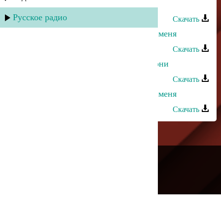
Заирбек Ордашев - Обними меня
Русское радио
Скачать
Апанди Исмаилгаджиев - Обними меня
Скачать
Кристина Азизханова - Меня не гони
Скачать
Ульзана Максудова - Посмотри на меня
Скачать
---
Русское радио