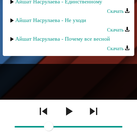
Айшат Насрулаева - Единственному
Скачать
Айшат Насрулаева - Не уходи
Скачать
Айшат Насрулаева - Почему все весной
Скачать