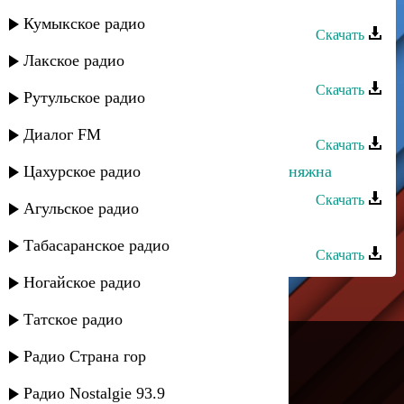
Хпедж - Айна
Кумыкское радио
Скачать
Лакское радио
Дустар группа - Айна
Скачать
Рутульское радио
Айнара Нургишиева - Атай
Диалог FM
Скачать
Цахурское радио
Айнара Нургишиева - Ногайская княжна
Скачать
Агульское радио
Айнара Нургишиева - Шолим
Табасаранское радио
Скачать
Ногайское радио
Татское радио
---
Радио Страна гор
Русское радио
Радио Nostalgie 93.9