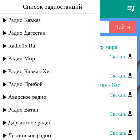
Список радиостанций
айна гетагазова - айна
Радио Кавказ
Радио Дагестан
Radio05.Ru
Айна Гетагазова - Грозный — центр мира
Скачать
Радио Мир
Айна Гетагазова - Айна
Радио Кавказ-Хит
Скачать
Радио Прибой
Муслим Булатуков и Айна Черкесова - Кел
Скачать
Аварское радио
Мирес группа - Айна
Радио Ватан
Скачать
Даргинское радио
Ашуг Алихан - Айна
Скачать
Лезгинское радио