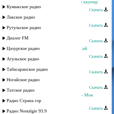
Альберт Султанахмедов - Мубкъан ккунир
Кумыкское радио
Скачать
Лакское радио
Альберт Султанахмедов - Аман яр
Скачать
Рутульское радио
Альберт Султанахмедов - Аман
Диалог FM
Скачать
Цахурское радио
Марина Алиева и Султан - Не бросай
Скачать
Агульское радио
Султан - Lady
Табасаранское радио
Скачать
Султан - Это твой день
Ногайское радио
Скачать
Татское радио
Ренат Джамилов и Султан Трамов - Моя
любовь
Радио Страна гор
Скачать
Радио Nostalgie 93.9