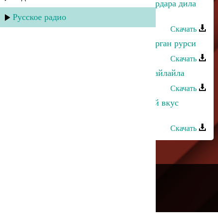
Магомедрасул Султанахмедов - Чардара дила
дигай
Русское радио
Скачать
Магомедрасул Султанахмедов - Дарган рурси
Скачать
Магомедрасул Султанахмедов - Шайлайла
Скачать
Марина Алиева и Султан - Горький вкус
сладких губ
Скачать
---
Русское радио