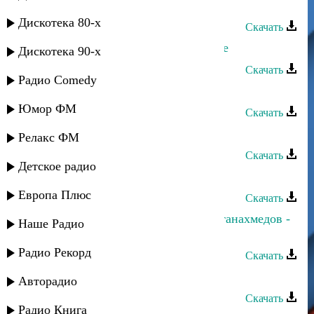
любовь
Дискотека 80-х
Скачать
Марина Алиева и Султан - Оре-оре
Дискотека 90-х
Скачать
Радио Comedy
Шамиль Эльдаров - Аварская
Юмор ФМ
Скачать
Султан Лагучев - Скучает осень
Релакс ФМ
Скачать
Детское радио
Султан - Горные долины
Европа Плюс
Скачать
Эльнара Мурадова и Альберт Султанахмедов -
Наше Радио
Шуточная
Радио Рекорд
Скачать
Султан - Просто прости
Авторадио
Скачать
Радио Книга