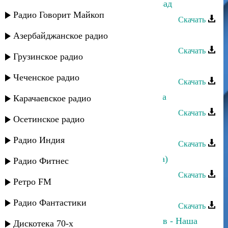
Санижат Султанова - Нет пути назад
Радио Говорит Майкоп
Скачать
Санижат Султанова - Гъудул
Азербайджанское радио
Скачать
Грузинское радио
Санижат Султанова - Гурони
Чеченское радио
Скачать
Султан и Эльчин Кулиев - Попытка
Карачаевское радио
Скачать
Осетинское радио
Ильмурза Султанов - Свадьба
Радио Индия
Скачать
Султан - Танцуй, Кавказ (Лезгинка)
Радио Фитнес
Скачать
Ретро FM
Султан и Лилу - Музыка дождя
Радио Фантастики
Скачать
Анастасия Андреа и Султан Трамов - Наша
Дискотека 70-х