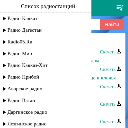
Список радиостанций
айдамир эльдаров - султан
Радио Кавказ
Радио Дагестан
Radio05.Ru
Айдамир Эльдаров - Корочка льда
Скачать
Радио Мир
Айдамир Эльдаров - Любовь со льдом
Радио Кавказ-Хит
Скачать
Радио Прибой
Айдамир Эльдаров, MARU - Сердце в клочья
Скачать
Аварское радио
Султан - Кавказ
Радио Ватан
Скачать
Даргинское радио
Альберт Султанахмедов - Осень
Скачать
Лезгинское радио