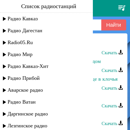
Список радиостанций
айдамир эльдаров - корочка
льда
Радио Кавказ
Радио Дагестан
Radio05.Ru
Айдамир Эльдаров - Корочка льда
Скачать
Радио Мир
Айдамир Эльдаров - Любовь со льдом
Радио Кавказ-Хит
Скачать
Радио Прибой
Айдамир Эльдаров, MARU - Сердце в клочья
Скачать
Аварское радио
Шамиль Эльдаров - Аварская
Радио Ватан
Скачать
Даргинское радио
Айдамир Мугу - Есть красивая
Скачать
Лезгинское радио