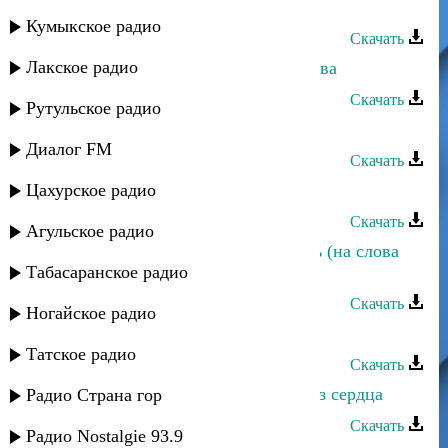
Айдамир Эльдаров - Корочка льда
Кумыкское радио
Скачать
Лакское радио
Патимат Кагирова - Желанные слова
Скачать
Рутульское радио
Зайнаб Махаева - Слова любви
Диалог FM
Скачать
Цахурское радио
Макка Магомедова - Слова любви
Скачать
Агульское радио
Хизри Асадулаев - В зимнюю ночь (на слова
Табасаранское радио
Гамзата Мутаилова)
Скачать
Ногайское радио
Мадина Имамова - Теплые слова
Татское радио
Скачать
Абдула Магомедмирзоев - Слова из сердца
Радио Страна гор
Скачать
Радио Nostalgie 93.9