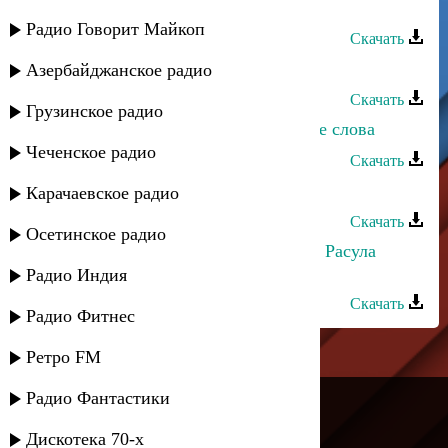
Жасмин - Три слова
Радио Говорит Майкоп
Скачать
Патимат Абдулаева - Твои слова
Азербайджанское радио
Скачать
Грузинское радио
Асхат Айдемиров - Бессмысленные слова
Чеченское радио
Скачать
Габибат Буттаева - Мои слова
Карачаевское радио
Скачать
Осетинское радио
Хизри Асадулаев - Балет (на слова Расула
Гамзатова)
Радио Индия
Скачать
Радио Фитнес
Ретро FM
---
Радио Фантастики
Русское радио
Дискотека 70-х