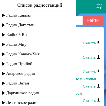
Список радиостанций
айдамир мугу - ни к чему слова
Радио Кавказ
Радио Дагестан
Radio05.Ru
Айдамир Мугу - Чёрные глаза
Скачать
Радио Мир
Айдамир Мугу - Есть красивая
Радио Кавказ-Хит
Скачать
Радио Прибой
Эльмира Аминова - Слова любви
Скачать
Аварское радио
Айдамир Эльдаров, MARU - Сердце в клочья
Радио Ватан
Скачать
Даргинское радио
Айдамир Эльдаров - Любовь со льдом
Скачать
Лезгинское радио