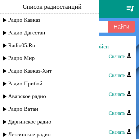
Список радиостанций
аида мирзабекова -
шадваларин эйси
Радио Кавказ
Радио Дагестан
Radio05.Ru
Аида Мирзабекова - Шадваларин эйси
Скачать
Радио Мир
Девлет - Аида
Радио Кавказ-Хит
Скачать
Радио Прибой
Гатфар группа - Аида
Скачать
Аварское радио
Даркуш группа - Аида
Радио Ватан
Скачать
Даргинское радио
Хпедж - Аида
Скачать
Лезгинское радио