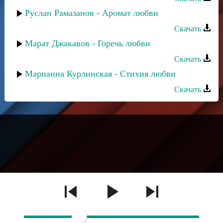
Руслан Рамазанов - Аромат любви
Скачать
Марат Джакавов - Горечь любви
Скачать
Марианна Курлинская - Стихия любви
Скачать