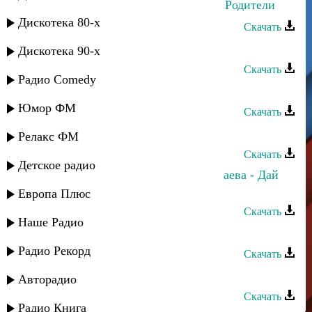
Азамат Беков, Рената Бесланеева - Родители
Дискотека 80-х
Скачать
Азамат Беков - Мэздэгу къафэ
Дискотека 90-х
Скачать
Радио Comedy
Азамат Пхешхов - Огни
Юмор ФМ
Скачать
Азамат Пхешхов - Дорогая
Релакс ФМ
Скачать
Детское радио
Азамат Юсупов и Марина Мустафаева - Дай
калым
Европа Плюс
Скачать
Наше Радио
Азамат Юсупов - Танцовщица
Радио Рекорд
Скачать
Азамат Юсупов - Женушка
Авторадио
Скачать
Радио Книга