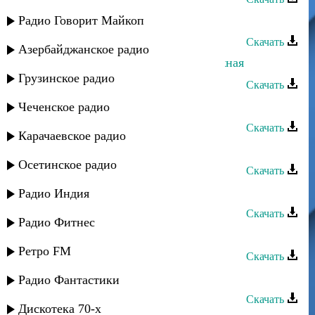
Азамат Пхешхов - Луна
Радио Говорит Майкоп
Скачать
Азербайджанское радио
Азамат Пхешхов - Чайка белоснежная
Грузинское радио
Скачать
Азамат Пхешхов - Ой, роза, роза
Чеченское радио
Скачать
Карачаевское радио
Азамат Пхешхов - Этим летом
Осетинское радио
Скачать
Азамат Юсупов - Горянка
Радио Индия
Скачать
Радио Фитнес
Азамат Беков - Кавказ
Ретро FM
Скачать
Азамат Цавкилов - Двое
Радио Фантастики
Скачать
Дискотека 70-х