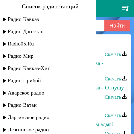
Список радиостанций
азамат биштов - хожу хмельной
Радио Кавказ
Радио Дагестан
Radio05.Ru
Азамат Биштов - Майская гроза
Скачать
Радио Мир
Азамат Биштов, Анжелика Начесова -
Радио Кавказ-Хит
Любовь-воровка
Скачать
Радио Прибой
Азамат Биштов, Анжелика Начесова - Отпущу
Аварское радио
Скачать
Радио Ватан
Азамат Биштов - Дай огня!
Скачать
Даргинское радио
Азамат Биштов - Не забывай что ты адыг!
Лезгинское радио
Скачать