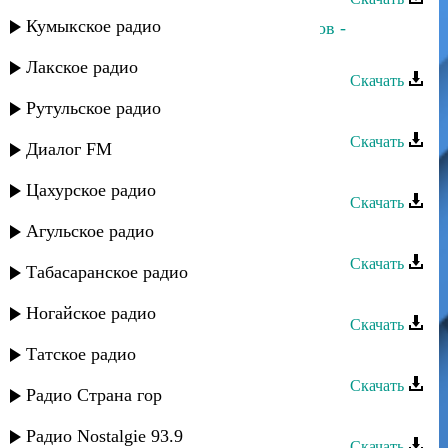
Кумыкское радио
Анжелика Начесова, Азамат Биштов -
Любовь-воровка
Лакское радио
Скачать
Рутульское радио
Азамат Биштов - Уlумыкlот
Скачать
Диалог FM
Азамат Биштов - Ар сэ си хэку
Цахурское радио
Скачать
Агульское радио
Азамат Биштов - Очаровала
Скачать
Табасаранское радио
Азамат Цавкилов - Время
Ногайское радио
Скачать
Татское радио
Азамат Пхешхов - Хулиганка
Скачать
Радио Страна гор
Азамат Пхешхов - Роза
Радио Nostalgie 93.9
Скачать