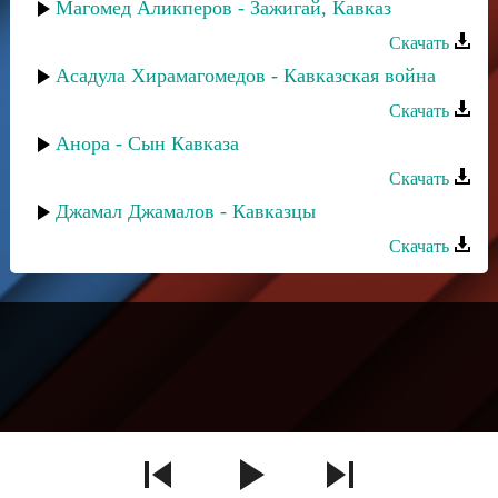
Магомед Аликперов - Зажигай, Кавказ
Скачать
Асадула Хирамагомедов - Кавказская война
Скачать
Анора - Сын Кавказа
Скачать
Джамал Джамалов - Кавказцы
Скачать