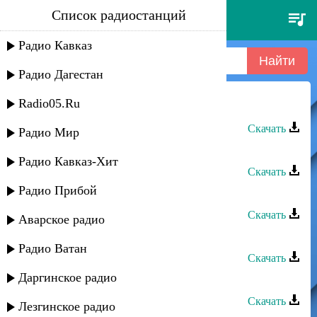
Список радиостанций
адилхан баматказиев - чужая
Радио Кавказ
Радио Дагестан
Radio05.Ru
Адилхан Баматказиев - Чужая
Скачать
Радио Мир
Адилхан Баматказиев - Мой сон
Радио Кавказ-Хит
Скачать
Радио Прибой
Адилхан Баматказиев - Любимая
Скачать
Аварское радио
Адилхан Баматказиев - Счастье
Радио Ватан
Скачать
Даргинское радио
Гусейн Манапов - Чужая
Скачать
Лезгинское радио