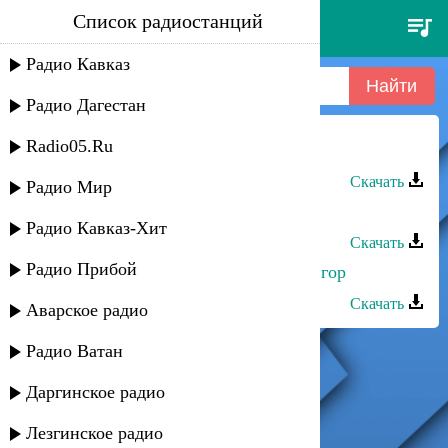
Список радиостанций
абхаз. быстр ритм - абхаз.
быстр ритм
Радио Кавказ
Радио Дагестан
Radio05.Ru
Сабина Алиева - В ритме танца
Скачать
Радио Мир
Абсамат Абсаматов - В ритме хаос
Радио Кавказ-Хит
Скачать
Радио Прибой
Dj_Nariman - Dj_Nariman – Ритмы гор
Скачать
Аварское радио
Радио Ватан
Даргинское радио
Лезгинское радио