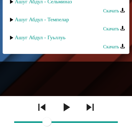
Ашуг Абдул - Сельминаз
Скачать
Ашуг Абдул - Темпелар
Скачать
Ашуг Абдул - Гуьллуь
Скачать