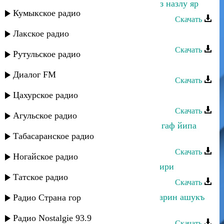
Абдула Мирзакеримов - Салам увуз назлу яр
Кумыкское радио
Скачать
Лакское радио
Абдула Мирзакеримов - Сабур тув
Скачать
Рутульское радио
Абдула Мирзакеримов - Поппурри
Диалог FM
Скачать
Цахурское радио
Абдула Мирзакеримов - Наз наз
Скачать
Агульское радио
Абдула Мирзакеримов - Къюбсана гаф йипа
Табасаранское радио
йиз яр
Скачать
Ногайское радио
Абдула Мирзакеримов - Кисман шири
Татское радио
Скачать
Абдула Мирзакеримов - Йиз дагъларин ашукъ
Радио Страна гор
вуза
Радио Nostalgie 93.9
Скачать