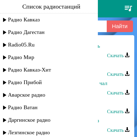
Список радиостанций
абдула мирзакеримов -
иншаллагь
Радио Кавказ
Радио Дагестан
Radio05.Ru
Абдула Мирзакеримов - Иншаллагь
Скачать
Радио Мир
Абдула Мирзакеримов - Веледдиз
Радио Кавказ-Хит
Скачать
Радио Прибой
Абдула Мирзакеримов - Табасаран чал
Скачать
Аварское радио
Абдула Мирзакеримов - Студент
Радио Ватан
Скачать
Даргинское радио
Абдула Мирзакеримов - Сельминаз
Скачать
Лезгинское радио