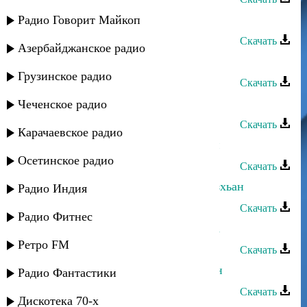
Абдула Мирзакеримов - Жан дада
Радио Говорит Майкоп
Скачать
Азербайджанское радио
Абдула Мирзакеримов - Дис узу
Грузинское радио
Скачать
Абдула Мирзакеримов - Дада
Чеченское радио
Скачать
Карачаевское радио
Абдула Мирзакеримов - Дагъларай
Осетинское радио
Скачать
Абдула Мирзакеримов - Гъушва узхьан
Радио Индия
Скачать
Радио Фитнес
Абдула Мирзакеримов - Фила пуза
Ретро FM
Скачать
Абдула Мирзакеримов - Аман аман
Радио Фантастики
Скачать
Дискотека 70-х