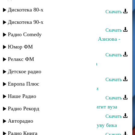
Абдула Мирзакеримов - Акв вува
Дискотека 80-х
Скачать
Абдула Мирзакеримов - Мавлид
Дискотека 90-х
Скачать
Радио Comedy
Абдула Мирзакеримов и Маркизат Азизова -
Уву вува
Юмор ФМ
Скачать
Релакс ФМ
Гюльназ Гаджикурбанова и Абдула
Мирзакеримов - Севдегюм
Детское радио
Скачать
Европа Плюс
Абдула Мирзакеримов - Уву бадали
Наше Радио
Скачать
Абдула Мирзакеримов - Узу бици игит вуза
Радио Рекорд
Скачать
Авторадио
Абдула Мирзакеримов - Узу пачча уву бика
Радио Книга
Скачать