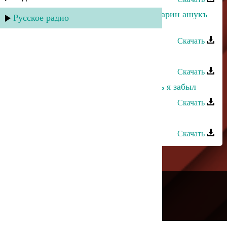
Абдула Мирзакеримов - Йиз дагъларин ашукъ
Русское радио
вуза
Скачать
Абдула Абдулаев - Мун йикlинаро
Скачать
Абдула Магомедчиев - Ты думаешь я забыл
Скачать
Магомед Искандеров - Ахульго
Скачать
---
Русское радио