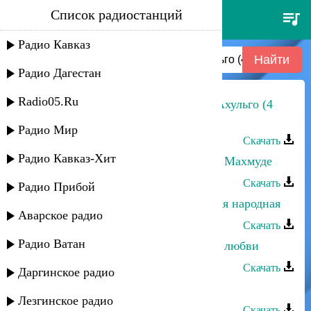
Список радиостанций
абдула магомедмирзоев - поэма
ахульго (4 часть)
Радио Кавказ
Радио Дагестан
Radio05.Ru
Абдула Магомедмирзоев - Поэма Ахульго (4
часть)
Радио Мир
Скачать
Радио Кавказ-Хит
Абдула Магомедмирзоев - Песня о Махмуде
Скачать
Радио Прибой
Абдула Магомедмирзоев - Аварская народная
Аварское радио
Скачать
Радио Ватан
Абдула Магомедмирзоев - Песня о любви
Скачать
Даргинское радио
Абдула Магомедмирзоев - Другу
Лезгинское радио
Скачать