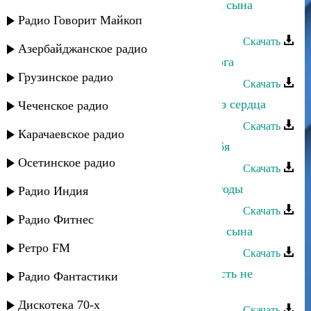
Абдула Магомедмирзоев - Просьба сына
(Пандур)
Радио Говорит Майкоп
Скачать
Азербайджанское радио
Абдула Магомедмирзоев - Недотрога
Грузинское радио
Скачать
Абдула Магомедмирзоев - Слова из сердца
Чеченское радио
Скачать
Карачаевское радио
Абдула Магомедмирзоев - Ищу тебя
Осетинское радио
Скачать
Абдула Магомедмирзоев - Уходят годы
Радио Индия
Скачать
Радио Фитнес
Абдула Магомедмирзоев - Просьба сына
Ретро FM
Скачать
Абдула Магомедмирзоев - Молодость не
Радио Фантастики
вернется
Дискотека 70-х
Скачать