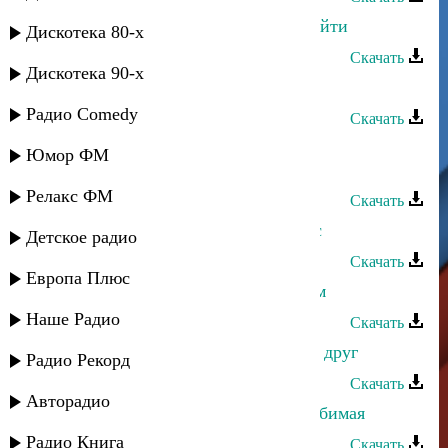
Назир Джамалудинов - Где тебя найти
Дискотека 80-х
Скачать
Дискотека 90-х
Назир Джамалудинов - Фергана
Радио Comedy
Скачать
Назир Джамалудинов - Не любить
Юмор ФМ
невозможно
Релакс ФМ
Скачать
Назир Джамалудинов - Суб Саркас
Детское радио
Скачать
Европа Плюс
Назир Джамалудинов - Кез берелем
Наше Радио
Скачать
Назир Джамалудинов - Скажи мой друг
Радио Рекорд
Скачать
Авторадио
Назир Джамалудинов - Отчего, любимая
Радио Книга
Скачать