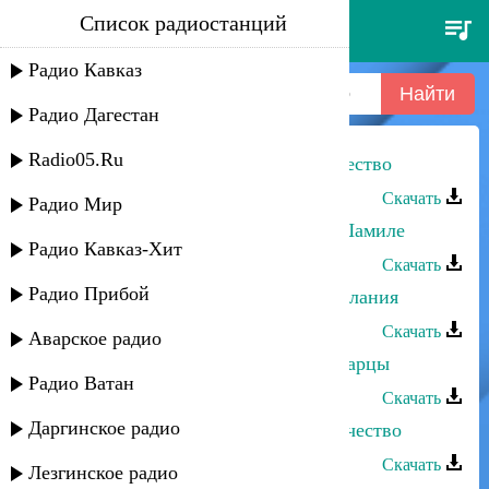
Список радиостанций
абакар джамалудинов - моё
отечество
Радио Кавказ
Радио Дагестан
Radio05.Ru
Абакар Джамалудинов - Моё Отечество
Скачать
Радио Мир
Абакар Джамалудинов - Песня о Шамиле
Радио Кавказ-Хит
Скачать
Радио Прибой
Абакар Джамалудинов - Мои пожелания
Скачать
Аварское радио
Абакар Джамалудинов - Как вы аварцы
Радио Ватан
Скачать
Даргинское радио
Абакар Джамалутдинов - Мое Отечество
Скачать
Лезгинское радио