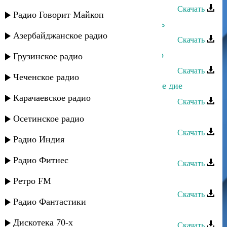
Скачать
Радио Говорит Майкоп
Абакар Омаргаджиев - Моя любовь
Азербайджанское радио
Скачать
Назир Джамалудинов - Про Седого
Грузинское радио
Скачать
Чеченское радио
Джамалудин Джамалудинов - Ахуге дие
Карачаевское радио
Скачать
Назир Джамалудинов - Ветер
Осетинское радио
Скачать
Радио Индия
Назир Джамалудинов - Пойдем
Радио Фитнес
Скачать
Назир Джамалудинов - Приди
Ретро FM
Скачать
Радио Фантастики
Назир Джамалудинов - Твои глаза
Дискотека 70-х
Скачать