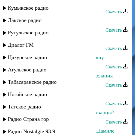
Абакар Джамалутдинов - Гость
Кумыкское радио
Скачать
Лакское радио
Абакар Эскиев - Шибаба
Скачать
Рутульское радио
Абакар Эскиев - Аминат
Диалог FM
Скачать
Цахурское радио
А.Джамалудинов,А.Тахиев - Я прошу
Скачать
Агульское радио
Абакар Джамалутдинов - Мои пожелания
Табасаранское радио
Скачать
Абакар Джамалутдинов - Я прошу
Ногайское радио
Скачать
Татское радио
Абакар Джамалутдинов - Как вы, аварцы?
Радио Страна гор
Скачать
Абакар Джамалутдинов - Песня о Шамиле
Радио Nostalgie 93.9