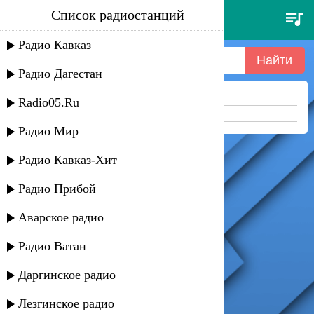
Список радиостанций
[p] тест драйв по-нашему
060622-40
Радио Кавказ
Радио Дагестан
Ничего не найдено =(
Radio05.Ru
Попробуйте укоротить запрос
Радио Мир
Радио Кавказ-Хит
Радио Прибой
Аварское радио
Радио Ватан
Даргинское радио
Лезгинское радио