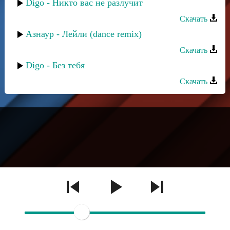
Digo - Никто вас не разлучит
Скачать
Азнаур - Лейли (dance remix)
Скачать
Digo - Без тебя
Скачать