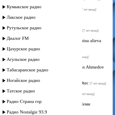
Кумыкское радио
Алан Цидаев - Моя родина-кавказ!
[7 лет назад]
Лакское радио
Ruminia - Jinema
[7 лет назад]
Рутульское радио
Гусейн Юсупов - Дагестанка (super)
[7 лет назад]
Диалог FM
Renat sabina alieva huvstva - Renat sabina alieva
huvstva
[7 лет назад]
Цахурское радио
Gamlet podojdi - Gamlet podojdi
[7 лет назад]
Агульское радио
Ruslan Ahmedov Ona lubit ego - Ruslan Ahmedov
Табасаранское радио
Ona lubit ego
[7 лет назад]
Ногайское радио
Temur temirov Otec - Temur temirov Otec
[7 лет назад]
Татское радио
R.Bar4o - Serdze kroviu oblivaetsya
[7 лет назад]
Радио Страна гор
Amur ft. Kabu & Nini Badurashvili - Чеми
Сахварело
[7 лет назад]
Радио Nostalgie 93.9