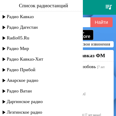
Список радиостанций
Радио Кавказ ФМ
Радио Кавказ
Радио Дагестан
Radio05.Ru
Станция временно не работает, приносим свои извинения
Радио Мир
Недавно слушали на
Радио Кавказ ФМ
Радио Кавказ-Хит
Динара Джамалудинова - Красивая любовь
[7 лет
Радио Прибой
назад]
Аварское радио
Faxo - Vusala
[7 лет назад]
Радио Ватан
Кристина - Сердце на восток
[7 лет назад]
Даргинское радио
Ильяс Аюбов - Дахар
[7 лет назад]
Лезгинское радио
Тимур Темиров - Все с каждым днем
[7 лет назад]